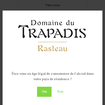
Are you old enough to be
here?
Êtes-vous en âge légal de consommer de l’alcool dans
votre pays de résidence ?
Oui
Non
AOP Rasteau rouge Les Cras
AOP CDR Villages Roaix rouge