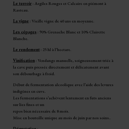
Le terroir
: Argiles Rouges et Calcaire en piémont à
Rasteau.
La vigne
: Vieille vigne de 40 ans en moyenne.
Les cépages
: 90% Grenache Blanc et 10% Clairette
Blanche.
Le rendement
: 25 hl à l’hectare.
Vinification
: Vendange manuelle, soigneusement triée à
la cave puis pressée directement et délicatement avant
son débourbage à froid.
Début de fermentation alcoolique avec l’aide des levures
indigènes en cuve.
Les fermentations s’achèvent lentement en futs anciens
sur lies fines et un
repos bien nécessaire de 8 mois.
Mise en bouteille unique au mois de juin par nos soins..
Dégustation
: