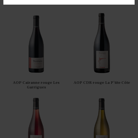
Les Perrières
AOP Cairanne rouge Les
AOP CDR rouge La P’tite Côte
Garrigues