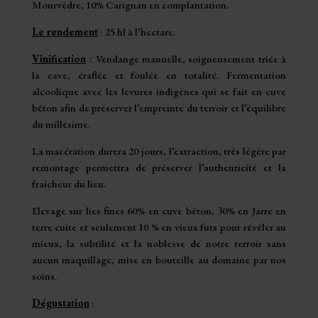
Mourvèdre, 10% Carignan en complantation.
Le rendement
: 25 hl à l’hectare.
Vinification
: Vendange manuelle, soigneusement triée à
la cave, éraflée et foulée en totalité. Fermentation
alcoolique avec les levures indigènes qui se fait en cuve
bêton afin de préserver l’empreinte du terroir et l’équilibre
du millésime.
La macération durera 20 jours, l’extraction, très légère par
remontage permettra de préserver l’authenticité et la
fraicheur du lieu.
Elevage sur lies fines 60% en cuve bêton, 30% en Jarre en
terre cuite et seulement 10 % en vieux futs pour révéler au
mieux, la subtilité et la noblesse de notre terroir sans
aucun maquillage, mise en bouteille au domaine par nos
soins.
Dégustation
: